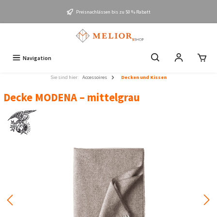
Preisnachlässen bis zu 50 % Rabatt
Navigation
Sie sind hier:
Accessoires
Decken und Kissen
Decke MODENA – mittelgrau