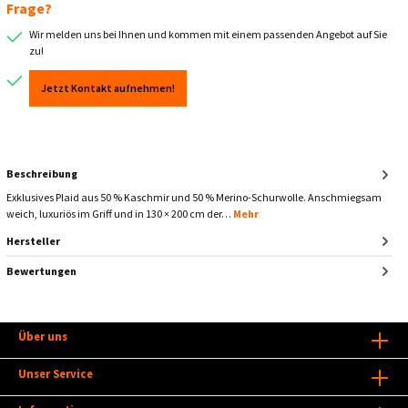
Frage?
Wir melden uns bei Ihnen und kommen mit einem passenden Angebot auf Sie
zu!
Jetzt Kontakt aufnehmen!
Beschreibung
Exklusives Plaid aus 50 % Kaschmir und 50 % Merino-Schurwolle. Anschmiegsam
weich, luxuriös im Griff und in 130 × 200 cm der…
Mehr
Hersteller
Bewertungen
Über uns
Unser Service