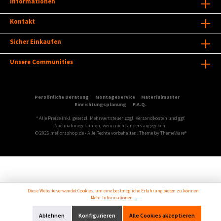
Informationen
Kontakt
Sicher Einkaufen
Unsere Communities
Persönliche Beratung
Montageservice
Materialmuster
Einrichtungsplanung
F.A.Q.
* Alle Preise inkl. gesetzl. Mehrwertsteuer zzgl.
Versandkosten
und ggf.
Nachnahmegebühren, wenn nicht anders angegeben.
© 2026 meliorsshop.de - Alle Rechte vorbehalten. Theme by
ThemeWare®
Diese Website verwendet Cookies, um eine bestmögliche Erfahrung bieten zu können.
Mehr Informationen ...
Ablehnen
Konfigurieren
Alle Cookies akzeptieren